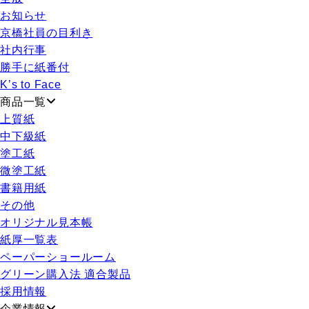
お知らせ
京橋社員の目利き
社内行事
勝手に紙番付
K’s to Face
商品一覧
上質紙
中下級紙
塗工紙
微塗工紙
書籍用紙
その他
オリジナル見本帳
紙厚一覧表
ペーパーショールーム
グリーン購入法 適合製品
採用情報
企業情報