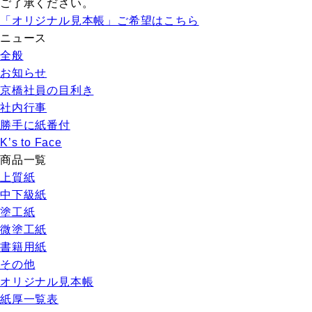
ご了承ください。
「オリジナル見本帳」ご希望はこちら
ニュース
全般
お知らせ
京橋社員の目利き
社内行事
勝手に紙番付
K’s to Face
商品一覧
上質紙
中下級紙
塗工紙
微塗工紙
書籍用紙
その他
オリジナル見本帳
紙厚一覧表