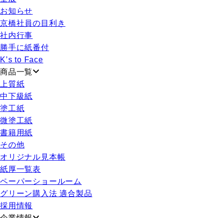
お知らせ
京橋社員の目利き
社内行事
勝手に紙番付
K’s to Face
商品一覧
上質紙
中下級紙
塗工紙
微塗工紙
書籍用紙
その他
オリジナル見本帳
紙厚一覧表
ペーパーショールーム
グリーン購入法 適合製品
採用情報
企業情報