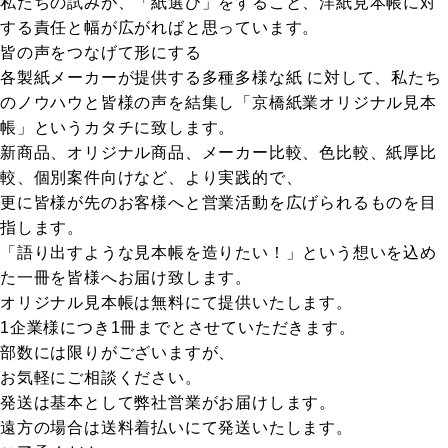
私たちの試みが、「紙選び」をすること、洋紙見本帳に対
する責任と幅が広がればと思っています。
皆の声をつなげて形にする
各製紙メーカーが提供する多種多様な紙 に対して、私たち
のノウハウと皆様の声を結集し「京橋紙業オリジナル見本
帳」というカタチに致します。
新商品、オリジナル商品、メーカー比較、色比較、紙厚比
較、個別案件向けなど、より実践的で、
更に皆様が先のお客様へと営業活動を広げられるものを目
指します。
「語り出すような見本帳を造りたい！」という想いを込め
た一冊を皆様へお届け致します。
オリジナル見本帳は無料にて提供いたします。
1企業様につき1冊までとさせていただきます。
部数には限りがございますが、
お気軽にご相談ください。
発送は基本として弊社営業がお届けします。
遠方の場合は送料着払いにて発送いたします。