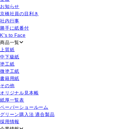
お知らせ
京橋社員の目利き
社内行事
勝手に紙番付
K’s to Face
商品一覧
上質紙
中下級紙
塗工紙
微塗工紙
書籍用紙
その他
オリジナル見本帳
紙厚一覧表
ペーパーショールーム
グリーン購入法 適合製品
採用情報
企業情報