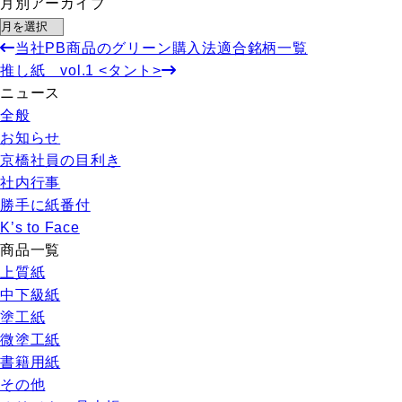
月別アーカイブ
当社PB商品のグリーン購入法適合銘柄一覧
推し紙 vol.1 <タント>
ニュース
全般
お知らせ
京橋社員の目利き
社内行事
勝手に紙番付
K’s to Face
商品一覧
上質紙
中下級紙
塗工紙
微塗工紙
書籍用紙
その他