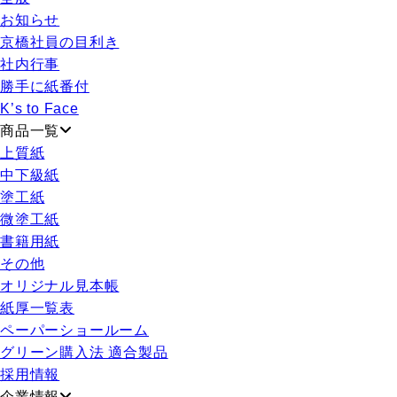
お知らせ
京橋社員の目利き
社内行事
勝手に紙番付
K’s to Face
商品一覧
上質紙
中下級紙
塗工紙
微塗工紙
書籍用紙
その他
オリジナル見本帳
紙厚一覧表
ペーパーショールーム
グリーン購入法 適合製品
採用情報
企業情報