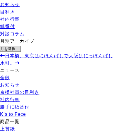
お知らせ
目利き
社内行事
紙番付
対談コラム
月別アーカイブ
日本橋、東京はにほんばしで大阪はにっぽんばし
水引。
ニュース
全般
お知らせ
京橋社員の目利き
社内行事
勝手に紙番付
K’s to Face
商品一覧
上質紙