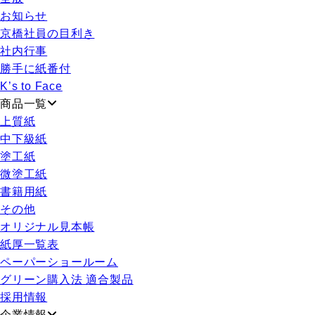
お知らせ
京橋社員の目利き
社内行事
勝手に紙番付
K’s to Face
商品一覧
上質紙
中下級紙
塗工紙
微塗工紙
書籍用紙
その他
オリジナル見本帳
紙厚一覧表
ペーパーショールーム
グリーン購入法 適合製品
採用情報
企業情報