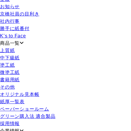
お知らせ
京橋社員の目利き
社内行事
勝手に紙番付
K’s to Face
商品一覧
上質紙
中下級紙
塗工紙
微塗工紙
書籍用紙
その他
オリジナル見本帳
紙厚一覧表
ペーパーショールーム
グリーン購入法 適合製品
採用情報
企業情報