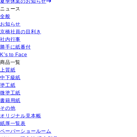
夏季休業のお知らせ
ニュース
全般
お知らせ
京橋社員の目利き
社内行事
勝手に紙番付
K’s to Face
商品一覧
上質紙
中下級紙
塗工紙
微塗工紙
書籍用紙
その他
オリジナル見本帳
紙厚一覧表
ペーパーショールーム