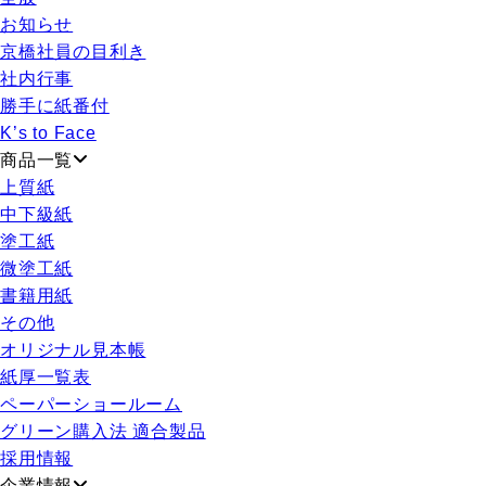
お知らせ
京橋社員の目利き
社内行事
勝手に紙番付
K’s to Face
商品一覧
上質紙
中下級紙
塗工紙
微塗工紙
書籍用紙
その他
オリジナル見本帳
紙厚一覧表
ペーパーショールーム
グリーン購入法 適合製品
採用情報
企業情報