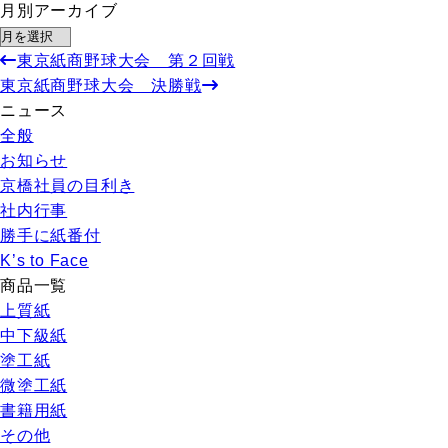
月別アーカイブ
東京紙商野球大会 第２回戦
東京紙商野球大会 決勝戦
ニュース
全般
お知らせ
京橋社員の目利き
社内行事
勝手に紙番付
K’s to Face
商品一覧
上質紙
中下級紙
塗工紙
微塗工紙
書籍用紙
その他