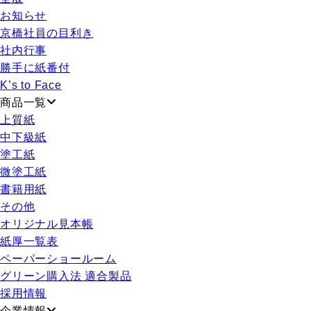
お知らせ
京橋社員の目利き
社内行事
勝手に紙番付
K’s to Face
商品一覧
上質紙
中下級紙
塗工紙
微塗工紙
書籍用紙
その他
オリジナル見本帳
紙厚一覧表
ペーパーショールーム
グリーン購入法 適合製品
採用情報
企業情報