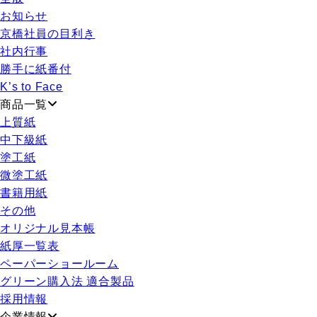
お知らせ
京橋社員の目利き
社内行事
勝手に紙番付
K’s to Face
商品一覧
上質紙
中下級紙
塗工紙
微塗工紙
書籍用紙
その他
オリジナル見本帳
紙厚一覧表
ペーパーショールーム
グリーン購入法 適合製品
採用情報
企業情報