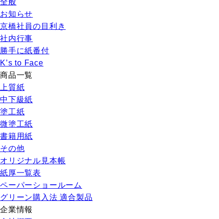
全般
お知らせ
京橋社員の目利き
社内行事
勝手に紙番付
K’s to Face
商品一覧
上質紙
中下級紙
塗工紙
微塗工紙
書籍用紙
その他
オリジナル見本帳
紙厚一覧表
ペーパーショールーム
グリーン購入法 適合製品
企業情報