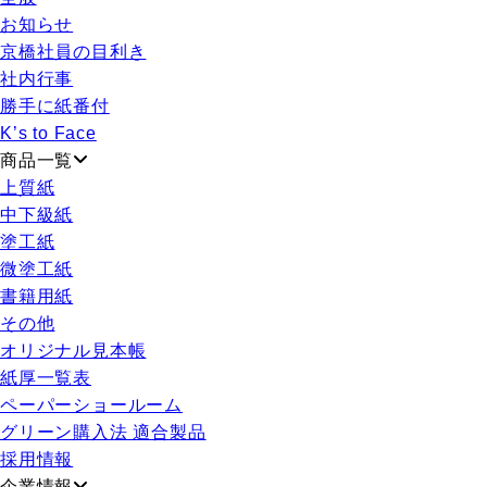
お知らせ
京橋社員の目利き
社内行事
勝手に紙番付
K’s to Face
商品一覧
上質紙
中下級紙
塗工紙
微塗工紙
書籍用紙
その他
オリジナル見本帳
紙厚一覧表
ペーパーショールーム
グリーン購入法 適合製品
採用情報
企業情報