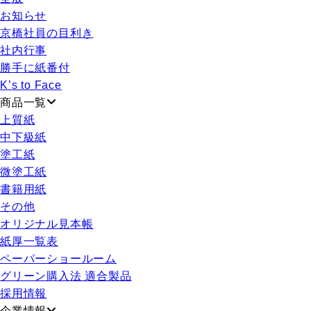
お知らせ
京橋社員の目利き
社内行事
勝手に紙番付
K’s to Face
商品一覧
上質紙
中下級紙
塗工紙
微塗工紙
書籍用紙
その他
オリジナル見本帳
紙厚一覧表
ペーパーショールーム
グリーン購入法 適合製品
採用情報
企業情報