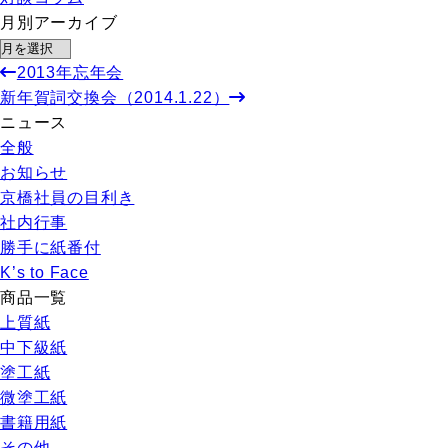
月別アーカイブ
2013年忘年会
新年賀詞交換会（2014.1.22）
ニュース
全般
お知らせ
京橋社員の目利き
社内行事
勝手に紙番付
K’s to Face
商品一覧
上質紙
中下級紙
塗工紙
微塗工紙
書籍用紙
その他