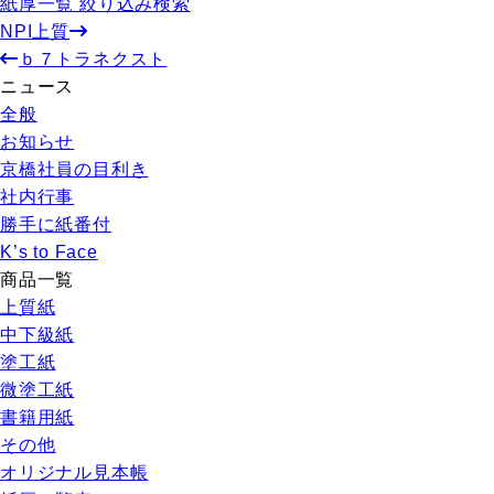
紙厚一覧 絞り込み検索
NPI上質
ｂ７トラネクスト
ニュース
全般
お知らせ
京橋社員の目利き
社内行事
勝手に紙番付
K’s to Face
商品一覧
上質紙
中下級紙
塗工紙
微塗工紙
書籍用紙
その他
オリジナル見本帳