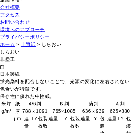
会社概要
アクセス
お問い合わせ
環境へのアプローチ
プライバシーポリシー
ホーム
>
上質紙
>
しらおい
しらおい
非塗工
白
日本製紙
蛍光染料を配合しないことで、光源の変化に左右されない
色合いが特徴です。
保存性に優れた中性紙。
米坪
紙
4/6判
Ｂ判
菊判
Ａ判
g/m²
厚
788ｘ1091
765×1085
636ｘ939
625×880
µm
連
T
Y
包装
連量
T
Y
包装
連量
T
Y
包
連量
T
Y
包
量
枚数
枚数
装
装