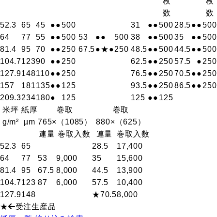
枚
枚
数
数
52.3
65
45
●
●
500
31
●
●
500
28.5
●
●
500
64
77
55
●
●
500
53
●
●
500
38
●
●
500
35
●
●
500
81.4
95
70
●
●
250
67.5
●
★●
250
48.5
●
●
500
44.5
●
●
500
104.7
123
90
●
●
250
62.5
●
●
250
57.5
●
250
127.9
148
110
●
●
250
76.5
●
●
250
70.5
●
●
250
157
181
135
●
●
125
93.5
●
●
250
86.5
●
●
250
209.3
234
180
●
125
125
●
●
125
米坪
紙厚
巻取
巻取
g/m²
µm
765×（1085）
880×（625）
連量
巻取入数
連量
巻取入数
52.3
65
28.5
17,400
64
77
53
9,000
35
15,600
81.4
95
67.5
8,000
44.5
13,900
104.7
123
87
6,000
57.5
10,400
127.9
148
★70.5
8,000
★
受注生産品