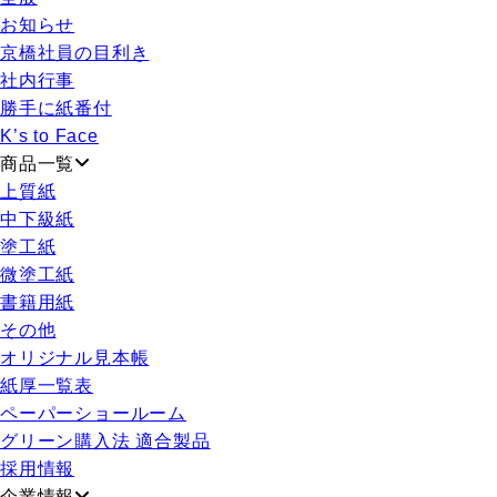
お知らせ
京橋社員の目利き
社内行事
勝手に紙番付
K’s to Face
商品一覧
上質紙
中下級紙
塗工紙
微塗工紙
書籍用紙
その他
オリジナル見本帳
紙厚一覧表
ペーパーショールーム
グリーン購入法 適合製品
採用情報
企業情報