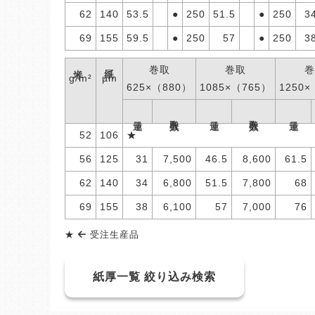
62
140
53.5
●
250
51.5
●
250
3
69
155
59.5
●
250
57
●
250
3
米坪
紙厚
巻取
巻取
巻
g/m²
µm
625×（880）
1085×（765）
1250×
巻取入数
巻取入数
連量
連量
連量
52
106
★
56
125
31
7,500
46.5
8,600
61.5
62
140
34
6,800
51.5
7,800
68
69
155
38
6,100
57
7,000
76
★
受注生産品
紙厚一覧 絞り込み検索