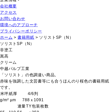
会社概要
アクセス
お問い合わせ
環境へのアプローチ
プライバシーポリシー
ホーム
>
書籍用紙
>
ソリストSP（N）
ソリストSP（N）
非塗工
嵩高
クリーム
中越パルプ工業
「ソリスト」の色調違い商品。
赤味を強調した文芸書等にも合うほんのり桜色の書籍用紙
です。
米坪
紙厚
4/6判
g/m²
µm
788ｘ1091
連量
T
Y
包装枚数