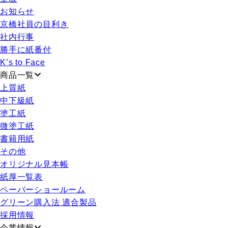
お知らせ
京橋社員の目利き
社内行事
勝手に紙番付
K’s to Face
商品一覧
上質紙
中下級紙
塗工紙
微塗工紙
書籍用紙
その他
オリジナル見本帳
紙厚一覧表
ペーパーショールーム
グリーン購入法 適合製品
採用情報
企業情報