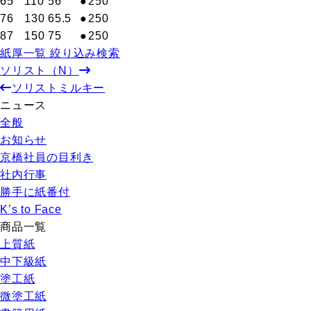
65
110
56
●
250
76
130
65.5
●
250
87
150
75
●
250
紙厚一覧 絞り込み検索
ソリスト（N）
ソリストミルキー
ニュース
全般
お知らせ
京橋社員の目利き
社内行事
勝手に紙番付
K’s to Face
商品一覧
上質紙
中下級紙
塗工紙
微塗工紙