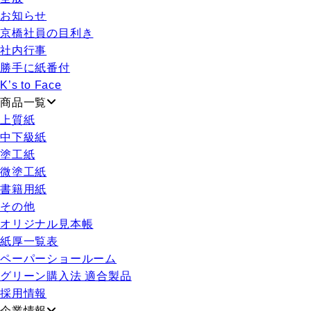
お知らせ
京橋社員の目利き
社内行事
勝手に紙番付
K’s to Face
商品一覧
上質紙
中下級紙
塗工紙
微塗工紙
書籍用紙
その他
オリジナル見本帳
紙厚一覧表
ペーパーショールーム
グリーン購入法 適合製品
採用情報
企業情報