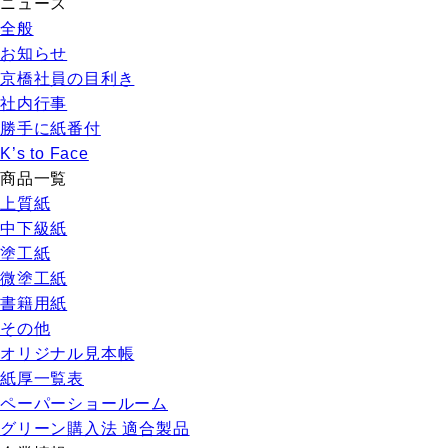
ニュース
全般
お知らせ
京橋社員の目利き
社内行事
勝手に紙番付
K’s to Face
商品一覧
上質紙
中下級紙
塗工紙
微塗工紙
書籍用紙
その他
オリジナル見本帳
紙厚一覧表
ペーパーショールーム
グリーン購入法 適合製品