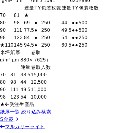
g/m²
µm
788ｘ1091
625×880
連量
T
Y
包装枚数
連量
T
Y
包装枚数
70
81
★
80
98
69
●
250
44
●
●
500
90
111
77.5
●
250
49.5
●
●
500
98
123
84
●
250
54
●
●
250
★110
145
94.5
●
250
60.5
●
●
250
米坪
紙厚
巻取
g/m²
µm
880×（625）
連量
巻取入数
70
81
38.5
15,000
80
98
44
12,500
90
111
49.5
11,000
98
123
54
10,000
★
受注生産品
紙厚一覧 絞り込み検索
S金菱
マルガリーライト