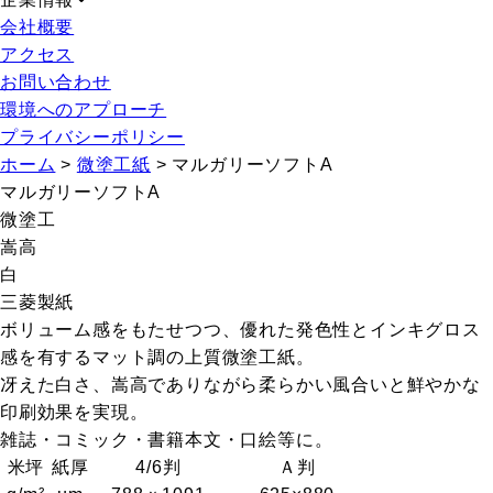
会社概要
アクセス
お問い合わせ
環境へのアプローチ
プライバシーポリシー
ホーム
>
微塗工紙
>
マルガリーソフトA
マルガリーソフトA
微塗工
嵩高
白
三菱製紙
ボリューム感をもたせつつ、優れた発色性とインキグロス
感を有するマット調の上質微塗工紙。
冴えた白さ、嵩高でありながら柔らかい風合いと鮮やかな
印刷効果を実現。
雑誌・コミック・書籍本文・口絵等に。
米坪
紙厚
4/6判
Ａ判