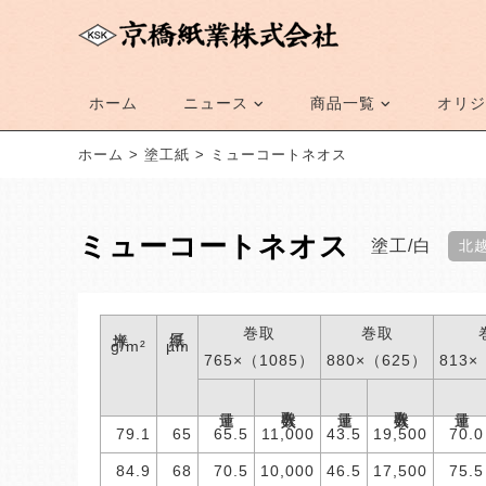
ホーム
ニュース
商品一覧
オリジ
ホーム
>
塗工紙
>
ミューコートネオス
ミューコートネオス
塗工
白
北
米坪
紙厚
巻取
巻取
g/m²
µm
765×（1085）
880×（625）
813×
巻取入数
巻取入数
連量
連量
連量
79.1
65
65.5
11,000
43.5
19,500
70.0
84.9
68
70.5
10,000
46.5
17,500
75.5