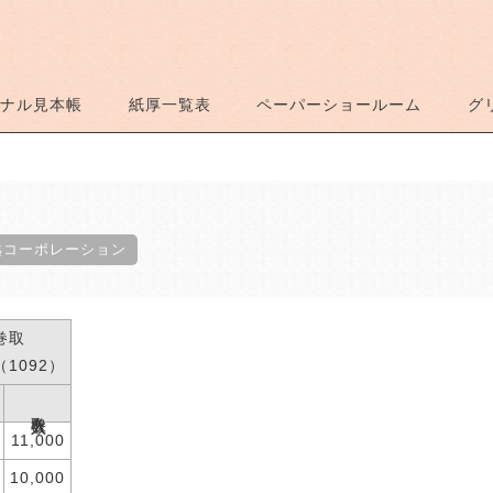
ナル見本帳
紙厚一覧表
ペーパーショールーム
グ
越コーポレーション
巻取
（1092）
巻取入数
11,000
10,000