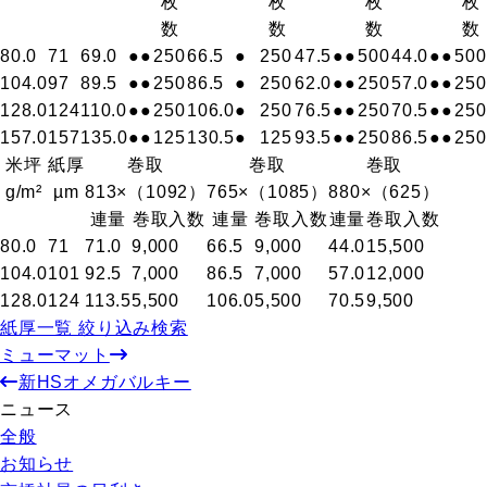
枚
枚
枚
枚
数
数
数
数
80.0
71
69.0
●
●
250
66.5
●
250
47.5
●
●
500
44.0
●
●
500
104.0
97
89.5
●
●
250
86.5
●
250
62.0
●
●
250
57.0
●
●
250
128.0
124
110.0
●
●
250
106.0
●
250
76.5
●
●
250
70.5
●
●
250
157.0
157
135.0
●
●
125
130.5
●
125
93.5
●
●
250
86.5
●
●
250
米坪
紙厚
巻取
巻取
巻取
g/m²
µm
813×（1092）
765×（1085）
880×（625）
連量
巻取入数
連量
巻取入数
連量
巻取入数
80.0
71
71.0
9,000
66.5
9,000
44.0
15,500
104.0
101
92.5
7,000
86.5
7,000
57.0
12,000
128.0
124
113.5
5,500
106.0
5,500
70.5
9,500
紙厚一覧 絞り込み検索
ミューマット
新HSオメガバルキー
ニュース
全般
お知らせ