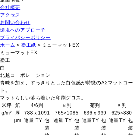
会社概要
アクセス
お問い合わせ
環境へのアプローチ
プライバシーポリシー
ホーム
>
塗工紙
>
ミューマットEX
ミューマットEX
塗工
白
北越コーポレーション
青味を加え、すっきりとした白色感が特徴のA2マットコー
ト。
マットらしい落ち着いた印刷グロス。
米坪
紙
4/6判
Ｂ判
菊判
Ａ判
g/m²
厚
788ｘ1091
765×1085
636ｘ939
625×880
µm
連量
T
Y
包
連量
T
Y
包
連量
T
Y
包
連量
T
Y
包
装
装
装
装