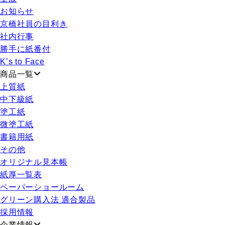
お知らせ
京橋社員の目利き
社内行事
勝手に紙番付
K’s to Face
商品一覧
上質紙
中下級紙
塗工紙
微塗工紙
書籍用紙
その他
オリジナル見本帳
紙厚一覧表
ペーパーショールーム
グリーン購入法 適合製品
採用情報
企業情報