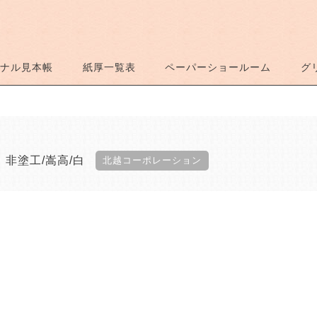
ナル見本帳
紙厚一覧表
ペーパーショールーム
グ
非塗工
嵩高
白
北越コーポレーション