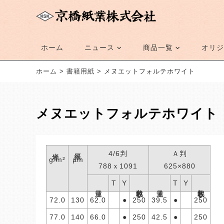
ホーム
ニュース
商品一覧
オリジ
ホーム
>
書籍用紙
>
メヌエットフォルテホワイト
メヌエットフォルテホワイト
米坪
紙厚
4/6判
Ａ判
g/m²
µm
788ｘ1091
625×880
T
Y
T
Y
包装枚数
包装枚数
連量
連量
72.0
130
62.0
●
250
39.5
●
250
77.0
140
66.0
●
250
42.5
●
250