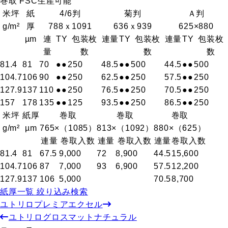
巻取 FSC生産可能
米坪
紙
4/6判
菊判
Ａ判
g/m²
厚
788ｘ1091
636ｘ939
625×880
µm
連
T
Y
包装枚
連量
T
Y
包装枚
連量
T
Y
包装枚
量
数
数
数
81.4
81
70
●
●
250
48.5
●
●
500
44.5
●
●
500
104.7
106
90
●
●
250
62.5
●
●
250
57.5
●
●
250
127.9
137
110
●
●
250
76.5
●
●
250
70.5
●
●
250
157
178
135
●
●
125
93.5
●
●
250
86.5
●
●
250
米坪
紙厚
巻取
巻取
巻取
g/m²
µm
765×（1085）
813×（1092）
880×（625）
連量
巻取入数
連量
巻取入数
連量
巻取入数
81.4
81
67.5
9,000
72
8,900
44.5
15,600
104.7
106
87
7,000
93
6,900
57.5
12,200
127.9
137
106
5,000
70.5
8,700
紙厚一覧 絞り込み検索
ユトリロプレミアエクセル
ユトリログロスマットナチュラル