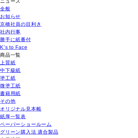
ニュース
全般
お知らせ
京橋社員の目利き
社内行事
勝手に紙番付
K’s to Face
商品一覧
上質紙
中下級紙
塗工紙
微塗工紙
書籍用紙
その他
オリジナル見本帳
紙厚一覧表
ペーパーショールーム
グリーン購入法 適合製品