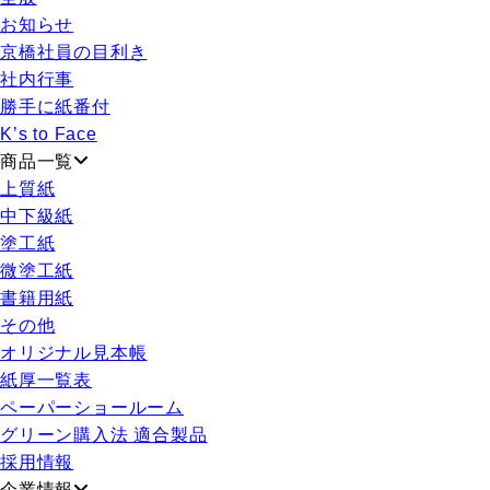
お知らせ
京橋社員の目利き
社内行事
勝手に紙番付
K’s to Face
商品一覧
上質紙
中下級紙
塗工紙
微塗工紙
書籍用紙
その他
オリジナル見本帳
紙厚一覧表
ペーパーショールーム
グリーン購入法 適合製品
採用情報
企業情報