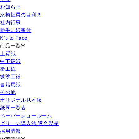
お知らせ
京橋社員の目利き
社内行事
勝手に紙番付
K’s to Face
商品一覧
上質紙
中下級紙
塗工紙
微塗工紙
書籍用紙
その他
オリジナル見本帳
紙厚一覧表
ペーパーショールーム
グリーン購入法 適合製品
採用情報
企業情報