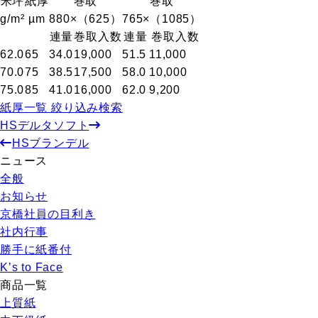
米坪
紙厚
巻取
巻取
g/m²
µm
880×（625）
765×（1085）
連量
巻取入数
連量
巻取入数
62.0
65
34.0
19,000
51.5
11,000
70.0
75
38.5
17,500
58.0
10,000
75.0
85
41.0
16,000
62.0
9,200
紙厚一覧 絞り込み検索
HSデルタソフト
HSブランデル
ニュース
全般
お知らせ
京橋社員の目利き
社内行事
勝手に紙番付
K’s to Face
商品一覧
上質紙