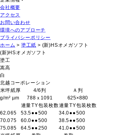
会社概要
アクセス
お問い合わせ
環境へのアプローチ
プライバシーポリシー
ホーム
>
塗工紙
>
(新)HSオメガソフト
(新)HSオメガソフト
塗工
嵩高
白
北越コーポレーション
米坪
紙厚
4/6判
Ａ判
g/m²
µm
788ｘ1091
625×880
連量
T
Y
包装枚数
連量
T
Y
包装枚数
62.0
65
53.5
●
●
500
34.0
●
●
500
70.0
75
60.0
●
●
500
38.5
●
●
500
75.0
85
64.5
●
●
250
41.0
●
●
500