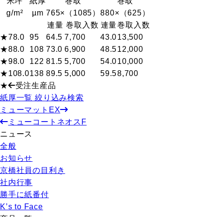
米坪
紙厚
巻取
巻取
g/m²
µm
765×（1085）
880×（625）
連量
巻取入数
連量
巻取入数
★78.0
95
64.5
7,700
43.0
13,500
★88.0
108
73.0
6,900
48.5
12,000
★98.0
122
81.5
5,700
54.0
10,000
★108.0
138
89.5
5,000
59.5
8,700
★
受注生産品
紙厚一覧 絞り込み検索
ミューマットEX
ミューコートネオスF
ニュース
全般
お知らせ
京橋社員の目利き
社内行事
勝手に紙番付
K’s to Face