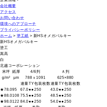
会社概要
アクセス
お問い合わせ
環境へのアプローチ
プライバシーポリシー
ホーム
>
塗工紙
>
新HSオメガバルキー
新HSオメガバルキー
塗工
嵩高
白
北越コーポレーション
米坪
紙厚
4/6判
Ａ判
g/m²
µm
788ｘ1091
625×880
連量
T
Y
包装枚数
連量
T
Y
包装枚数
★78.0
95
67.0
●
●
250
43.0
●
●
250
★88.0
108
75.5
●
●
250
48.5
●
●
250
★98.0
122
84.0
●
●
250
54.0
●
●
250