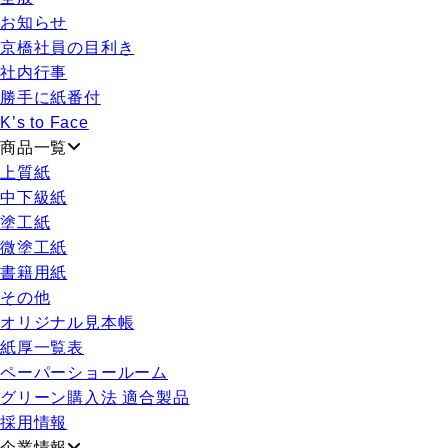
お知らせ
京橋社員の目利き
社内行事
勝手に紙番付
K’s to Face
商品一覧
上質紙
中下級紙
塗工紙
微塗工紙
書籍用紙
その他
オリジナル見本帳
紙厚一覧表
ペーパーショールーム
グリーン購入法 適合製品
採用情報
企業情報