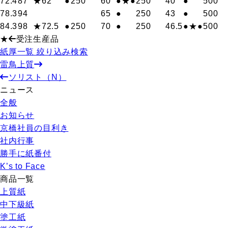
72.4
87
★62
●
250
60
●
★●
250
40
●
500
78.3
94
65
●
250
43
●
500
84.3
98
★72.5
●
250
70
●
250
46.5
●
★●
500
★
受注生産品
紙厚一覧 絞り込み検索
雷鳥上質
ソリスト（N）
ニュース
全般
お知らせ
京橋社員の目利き
社内行事
勝手に紙番付
K’s to Face
商品一覧
上質紙
中下級紙
塗工紙