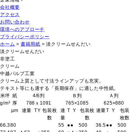
会社概要
アクセス
お問い合わせ
環境へのアプローチ
プライバシーポリシー
ホーム
>
書籍用紙
>
淡クリームせんだい
淡クリームせんだい
非塗工
クリーム
中越パルプ工業
クリーム上質として寸法ラインアップも充実。
テキスト等にも適する「長期保存」に適した中性紙。
米坪
紙
4/6判
Ｂ判
Ａ判
g/m²
厚
788ｘ1091
765×1085
625×880
µm
連量
T
Y
包装枚
連
T
Y
包装枚
連量
T
Y
包装
数
量
数
枚数
66.3
80
55
●
●
500
36.5
●
●
500