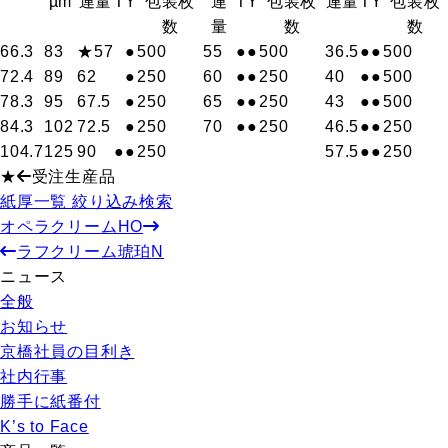
µm
連量
T
Y
包装枚
連
T
Y
包装枚
連量
T
Y
包装枚
数
量
数
数
66.3
83
★57
●
500
55
●
●
500
36.5
●
●
500
72.4
89
62
●
250
60
●
●
250
40
●
●
500
78.3
95
67.5
●
250
65
●
●
250
43
●
●
500
84.3
102
72.5
●
250
70
●
●
250
46.5
●
●
250
104.7
125
90
●
●
250
57.5
●
●
250
★
受注生産品
紙厚一覧 絞り込み検索
オペラクリームHO
ラフクリーム琥珀N
ニュース
全般
お知らせ
京橋社員の目利き
社内行事
勝手に紙番付
K’s to Face