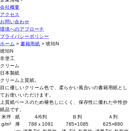
会社概要
アクセス
お問い合わせ
環境へのアプローチ
プライバシーポリシー
ホーム
>
書籍用紙
>
琥珀N
琥珀N
非塗工
クリーム
日本製紙
クリーム上質紙。
目に優しいクリーム色で、柔らかい風合いの書籍用紙とし
てお使いいただけます。
上質紙ベースのため褪色しにくく、保存性に優れた中性抄
紙品です。
米坪
紙
4/6判
Ｂ判
Ａ判
g/m²
厚
788ｘ1091
765×1085
625×880