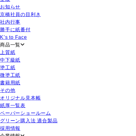
お知らせ
京橋社員の目利き
社内行事
勝手に紙番付
K’s to Face
商品一覧
上質紙
中下級紙
塗工紙
微塗工紙
書籍用紙
その他
オリジナル見本帳
紙厚一覧表
ペーパーショールーム
グリーン購入法 適合製品
採用情報
企業情報