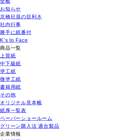
全般
お知らせ
京橋社員の目利き
社内行事
勝手に紙番付
K’s to Face
商品一覧
上質紙
中下級紙
塗工紙
微塗工紙
書籍用紙
その他
オリジナル見本帳
紙厚一覧表
ペーパーショールーム
グリーン購入法 適合製品
企業情報