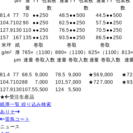
µm
連
T
Y
包装枚
連量
T
Y
包装枚
連量
T
Y
包装枚
量
数
数
数
81.4
77
70
●
●
250
48.5
●
●
500
44.5
●
●
500
104.7
102
90
●
●
250
62.5
●
●
250
57.5
●
●
250
127.9
130
110
●
●
250
76.5
●
●
250
70.5
●
●
250
157
167
135
●
●
125
93.5
●
●
250
86.5
●
●
250
米坪
紙
巻取
巻取
巻取
g/m²
厚
765×（1100）
880×（1100）
625×（1100）
813
µm
連量
巻取入数
連量
巻取入数
連量
巻取入数
連
81.4
77
68.5
9,000
78.5
9,000
★56
9,000
★72
104.7
102
88
7,000
101.5
7,000
★72
7,000
★93
127.9
130
107.5
5,500
124
5,500
★
受注生産品
紙厚一覧 絞り込み検索
ありそ
雷鳥コート
ニュース