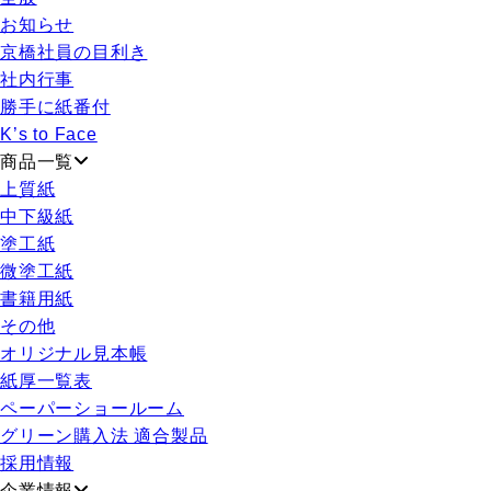
お知らせ
京橋社員の目利き
社内行事
勝手に紙番付
K’s to Face
商品一覧
上質紙
中下級紙
塗工紙
微塗工紙
書籍用紙
その他
オリジナル見本帳
紙厚一覧表
ペーパーショールーム
グリーン購入法 適合製品
採用情報
企業情報