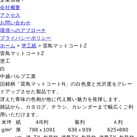
会社概要
アクセス
お問い合わせ
環境へのアプローチ
プライバシーポリシー
ホーム
>
塗工紙
>
雷鳥マットコートZ
雷鳥マットコートZ
塗工
白
中越パルプ工業
旧銘柄「雷鳥マットコートN」の白色度と光沢度をグレー
ドアップさせた製品です。
冴えた青味の色相が他に代え難い魅力を発揮します。
雑誌から、カタログ、チラシ、カレンダーまで幅広くご利
用いただけます。
米坪
紙
4/6判
菊判
Ａ判
g/m²
厚
788ｘ1091
636ｘ939
625×880