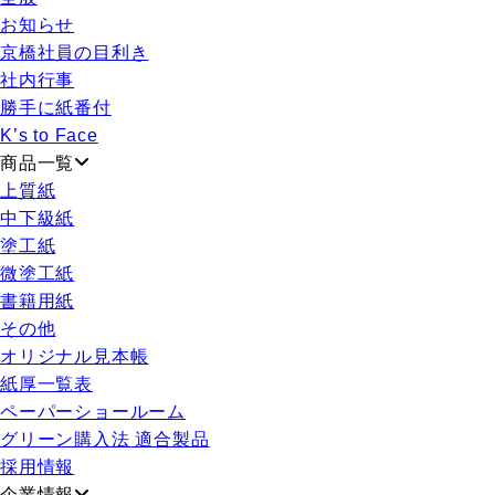
お知らせ
京橋社員の目利き
社内行事
勝手に紙番付
K’s to Face
商品一覧
上質紙
中下級紙
塗工紙
微塗工紙
書籍用紙
その他
オリジナル見本帳
紙厚一覧表
ペーパーショールーム
グリーン購入法 適合製品
採用情報
企業情報