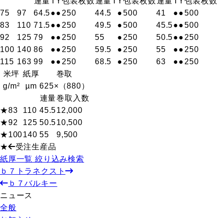
連量
T
Y
包装枚数
連量
T
Y
包装枚数
連量
T
Y
包装枚数
75
97
64.5
●
●
250
44.5
●
500
41
●
●
500
83
110
71.5
●
●
250
49.5
●
500
45.5
●
●
500
92
125
79
●
●
250
55
●
250
50.5
●
●
250
100
140
86
●
●
250
59.5
●
250
55
●
●
250
115
163
99
●
●
250
68.5
●
250
63
●
●
250
米坪
紙厚
巻取
g/m²
µm
625×（880）
連量
巻取入数
★83
110
45.5
12,000
★92
125
50.5
10,500
★100
140
55
9,500
★
受注生産品
紙厚一覧 絞り込み検索
ｂ７トラネクスト
ｂ７バルキー
ニュース
全般