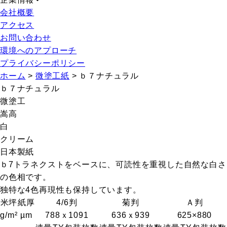
会社概要
アクセス
お問い合わせ
環境へのアプローチ
プライバシーポリシー
ホーム
>
微塗工紙
>
ｂ７ナチュラル
ｂ７ナチュラル
微塗工
嵩高
白
クリーム
日本製紙
ｂ7トラネクストをベースに、可読性を重視した自然な白さ
の色相です。
独特な4色再現性も保持しています。
米坪
紙厚
4/6判
菊判
Ａ判
g/m²
µm
788ｘ1091
636ｘ939
625×880