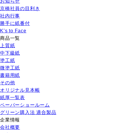
お知らせ
京橋社員の目利き
社内行事
勝手に紙番付
K’s to Face
商品一覧
上質紙
中下級紙
塗工紙
微塗工紙
書籍用紙
その他
オリジナル見本帳
紙厚一覧表
ペーパーショールーム
グリーン購入法 適合製品
企業情報
会社概要