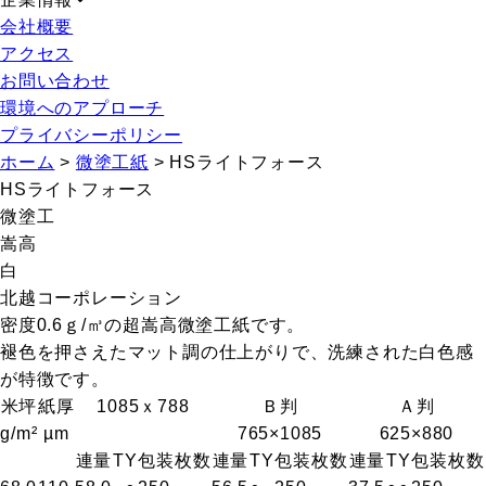
会社概要
アクセス
お問い合わせ
環境へのアプローチ
プライバシーポリシー
ホーム
>
微塗工紙
>
HSライトフォース
HSライトフォース
微塗工
嵩高
白
北越コーポレーション
密度0.6ｇ/㎥の超嵩高微塗工紙です。
褪色を押さえたマット調の仕上がりで、洗練された白色感
が特徴です。
米坪
紙厚
1085ｘ788
Ｂ判
Ａ判
g/m²
µm
765×1085
625×880
連量
T
Y
包装枚数
連量
T
Y
包装枚数
連量
T
Y
包装枚数