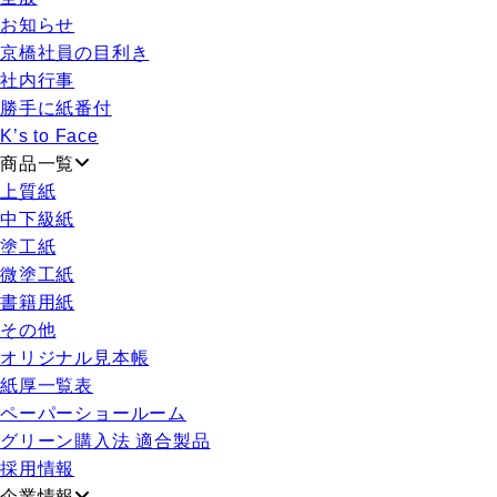
お知らせ
京橋社員の目利き
社内行事
勝手に紙番付
K’s to Face
商品一覧
上質紙
中下級紙
塗工紙
微塗工紙
書籍用紙
その他
オリジナル見本帳
紙厚一覧表
ペーパーショールーム
グリーン購入法 適合製品
採用情報
企業情報