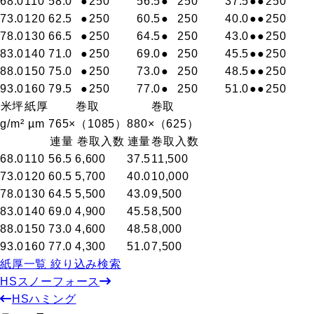
68.0
110
58.0
●
250
56.5
●
250
37.5
●
●
250
73.0
120
62.5
●
250
60.5
●
250
40.0
●
●
250
78.0
130
66.5
●
250
64.5
●
250
43.0
●
●
250
83.0
140
71.0
●
250
69.0
●
250
45.5
●
●
250
88.0
150
75.0
●
250
73.0
●
250
48.5
●
●
250
93.0
160
79.5
●
250
77.0
●
250
51.0
●
●
250
米坪
紙厚
巻取
巻取
g/m²
µm
765×（1085）
880×（625）
連量
巻取入数
連量
巻取入数
68.0
110
56.5
6,600
37.5
11,500
73.0
120
60.5
5,700
40.0
10,000
78.0
130
64.5
5,500
43.0
9,500
83.0
140
69.0
4,900
45.5
8,500
88.0
150
73.0
4,600
48.5
8,000
93.0
160
77.0
4,300
51.0
7,500
紙厚一覧 絞り込み検索
HSスノーフォース
HSハミング