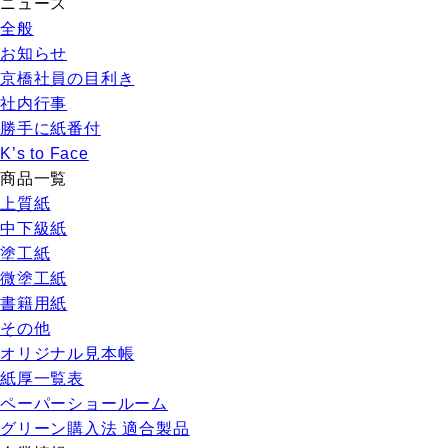
ニュース
全般
お知らせ
京橋社員の目利き
社内行事
勝手に紙番付
K’s to Face
商品一覧
上質紙
中下級紙
塗工紙
微塗工紙
書籍用紙
その他
オリジナル見本帳
紙厚一覧表
ペーパーショールーム
グリーン購入法 適合製品