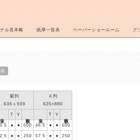
ナル見本帳
紙厚一覧表
ペーパーショールーム
グ
製紙
菊判
Ａ判
636ｘ939
625×880
T
Y
T
Y
包装枚数
包装枚数
連量
連量
0.5
●
●
500
46.5
●
●
500
2.5
●
●
250
57.5
●
●
250