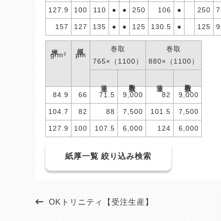
127.9
100
110
●
●
250
106
●
250
7
157
127
135
●
●
125
130.5
●
125
9
米坪
紙厚
巻取
巻取
g/m²
µm
765×（1100）
880×（1100）
巻取入数
巻取入数
連量
連量
84.9
66
71.5
9,000
82
9,000
104.7
82
88
7,500
101.5
7,500
127.9
100
107.5
6,000
124
6,000
紙厚一覧 絞り込み検索
OKトリニティ【受注生産】