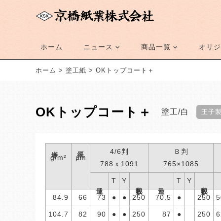
ホーム
ニュース
商品一覧
オリジ
ホーム
>
塗工紙
>
OKトップコート＋
OKトップコート＋
塗工
白
王子
米坪
紙厚
4/6判
Ｂ判
g/m²
µm
788ｘ1091
765×1085
T
Y
T
Y
包装枚数
包装枚数
連量
連量
84.9
66
73
●
●
250
70.5
●
250
5
104.7
82
90
●
●
250
87
●
250
6