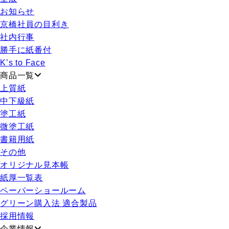
お知らせ
京橋社員の目利き
社内行事
勝手に紙番付
K’s to Face
商品一覧
上質紙
中下級紙
塗工紙
微塗工紙
書籍用紙
その他
オリジナル見本帳
紙厚一覧表
ペーパーショールーム
グリーン購入法 適合製品
採用情報
企業情報