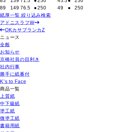
83
139
71.5
●
250
45.5
●
250
89
149
76.5
●
250
49
●
250
紙厚一覧 絞り込み検索
アドニスラフW
OKカサブランカZ
ニュース
全般
お知らせ
京橋社員の目利き
社内行事
勝手に紙番付
K’s to Face
商品一覧
上質紙
中下級紙
塗工紙
微塗工紙
書籍用紙