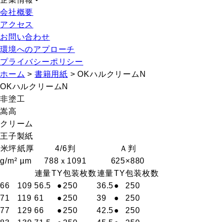
会社概要
アクセス
お問い合わせ
環境へのアプローチ
プライバシーポリシー
ホーム
>
書籍用紙
>
OKハルクリームN
OKハルクリームN
非塗工
嵩高
クリーム
王子製紙
米坪
紙厚
4/6判
Ａ判
g/m²
µm
788ｘ1091
625×880
連量
T
Y
包装枚数
連量
T
Y
包装枚数
66
109
56.5
●
250
36.5
●
250
71
119
61
●
250
39
●
250
77
129
66
●
250
42.5
●
250