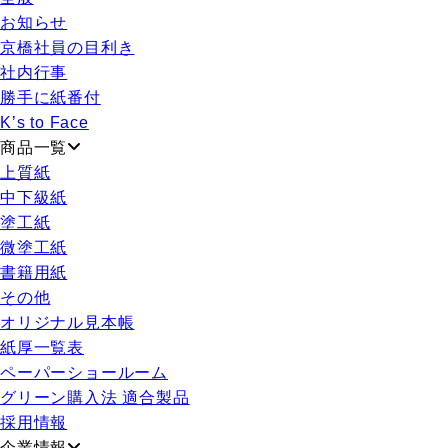
お知らせ
京橋社員の目利き
社内行事
勝手に紙番付
K’s to Face
商品一覧
上質紙
中下級紙
塗工紙
微塗工紙
書籍用紙
その他
オリジナル見本帳
紙厚一覧表
ペーパーショールーム
グリーン購入法 適合製品
採用情報
企業情報