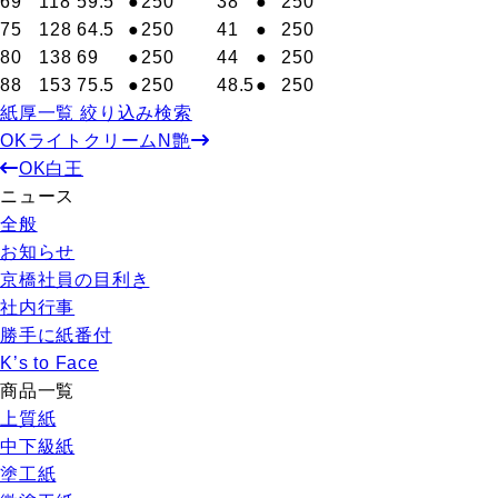
69
118
59.5
●
250
38
●
250
75
128
64.5
●
250
41
●
250
80
138
69
●
250
44
●
250
88
153
75.5
●
250
48.5
●
250
紙厚一覧 絞り込み検索
OKライトクリームN艶
OK白王
ニュース
全般
お知らせ
京橋社員の目利き
社内行事
勝手に紙番付
K’s to Face
商品一覧
上質紙
中下級紙
塗工紙