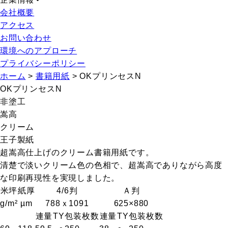
会社概要
アクセス
お問い合わせ
環境へのアプローチ
プライバシーポリシー
ホーム
>
書籍用紙
>
OKプリンセスN
OKプリンセスN
非塗工
嵩高
クリーム
王子製紙
超嵩高仕上げのクリーム書籍用紙です。
清楚で淡いクリーム色の色相で、超嵩高でありながら高度
な印刷再現性を実現しました。
米坪
紙厚
4/6判
Ａ判
g/m²
µm
788ｘ1091
625×880
連量
T
Y
包装枚数
連量
T
Y
包装枚数