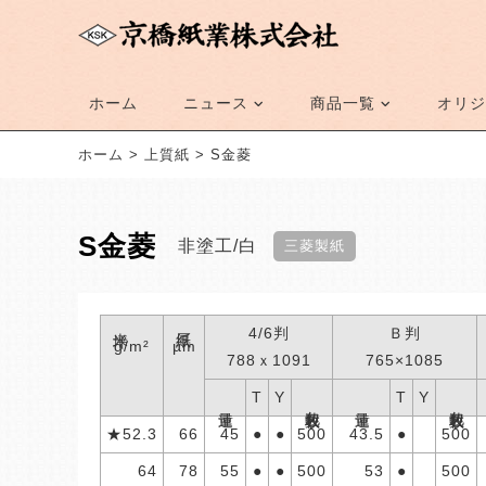
ホーム
ニュース
商品一覧
オリジ
ホーム
>
上質紙
>
S金菱
S金菱
非塗工
白
三菱製紙
米坪
紙厚
4/6判
Ｂ判
g/m²
µm
788ｘ1091
765×1085
T
Y
T
Y
包装枚数
包装枚数
連量
連量
★52.3
66
45
●
●
500
43.5
●
500
64
78
55
●
●
500
53
●
500