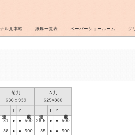
ナル見本帳
紙厚一覧表
ペーパーショールーム
グ
菊判
Ａ判
636ｘ939
625×880
T
Y
T
Y
包装枚数
包装枚数
連量
連量
31
●
●
500
28.5
●
●
500
38
●
●
500
35
●
●
500