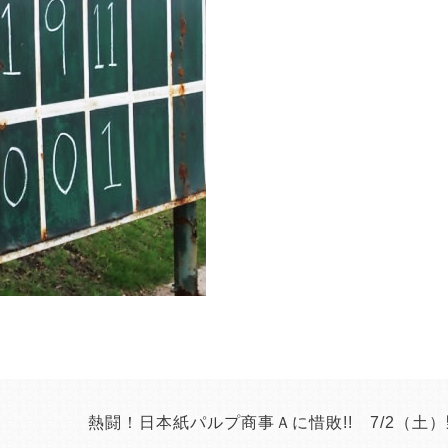
熱闘！日本紙パルプ商事Ａに惜敗!! 7/2（土