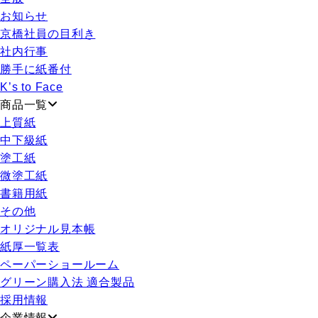
お知らせ
京橋社員の目利き
社内行事
勝手に紙番付
K’s to Face
商品一覧
上質紙
中下級紙
塗工紙
微塗工紙
書籍用紙
その他
オリジナル見本帳
紙厚一覧表
ペーパーショールーム
グリーン購入法 適合製品
採用情報
企業情報