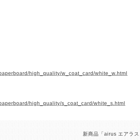
paperboard/high_quality/w_coat_card/white_w.html
paperboard/high_quality/s_coat_card/white_s.html
新商品「airus エアラ