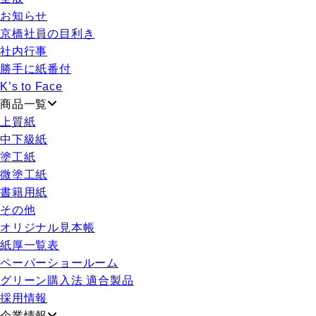
お知らせ
京橋社員の目利き
社内行事
勝手に紙番付
K’s to Face
商品一覧
上質紙
中下級紙
塗工紙
微塗工紙
書籍用紙
その他
オリジナル見本帳
紙厚一覧表
ペーパーショールーム
グリーン購入法 適合製品
採用情報
企業情報