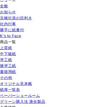
ニュース
全般
お知らせ
京橋社員の目利き
社内行事
勝手に紙番付
K’s to Face
商品一覧
上質紙
中下級紙
塗工紙
微塗工紙
書籍用紙
その他
オリジナル見本帳
紙厚一覧表
ペーパーショールーム
グリーン購入法 適合製品