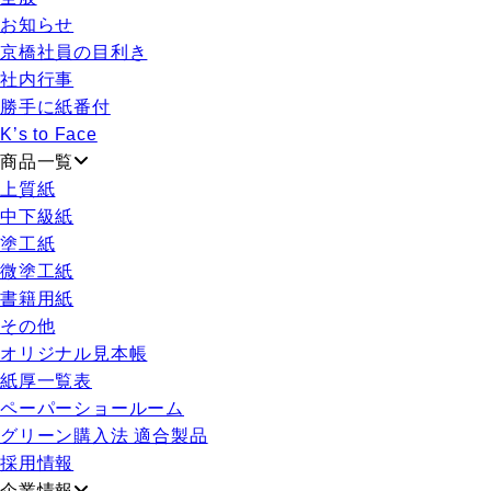
お知らせ
京橋社員の目利き
社内行事
勝手に紙番付
K’s to Face
商品一覧
上質紙
中下級紙
塗工紙
微塗工紙
書籍用紙
その他
オリジナル見本帳
紙厚一覧表
ペーパーショールーム
グリーン購入法 適合製品
採用情報
企業情報