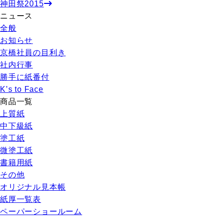
神田祭2015
ニュース
全般
お知らせ
京橋社員の目利き
社内行事
勝手に紙番付
K’s to Face
商品一覧
上質紙
中下級紙
塗工紙
微塗工紙
書籍用紙
その他
オリジナル見本帳
紙厚一覧表
ペーパーショールーム