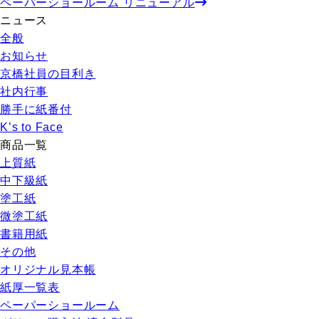
ペーパーショールーム リニューアル
ニュース
全般
お知らせ
京橋社員の目利き
社内行事
勝手に紙番付
K’s to Face
商品一覧
上質紙
中下級紙
塗工紙
微塗工紙
書籍用紙
その他
オリジナル見本帳
紙厚一覧表
ペーパーショールーム