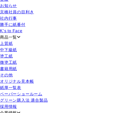
お知らせ
京橋社員の目利き
社内行事
勝手に紙番付
K’s to Face
商品一覧
上質紙
中下級紙
塗工紙
微塗工紙
書籍用紙
その他
オリジナル見本帳
紙厚一覧表
ペーパーショールーム
グリーン購入法 適合製品
採用情報
企業情報