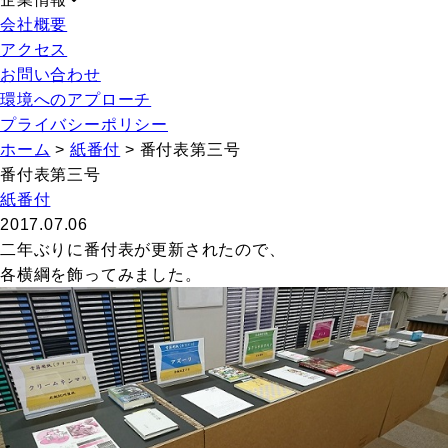
会社概要
アクセス
お問い合わせ
環境へのアプローチ
プライバシーポリシー
ホーム
>
紙番付
>
番付表第三号
番付表第三号
紙番付
2017.07.06
二年ぶりに番付表が更新されたので、
各横綱を飾ってみました。