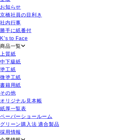
お知らせ
京橋社員の目利き
社内行事
勝手に紙番付
K’s to Face
商品一覧
上質紙
中下級紙
塗工紙
微塗工紙
書籍用紙
その他
オリジナル見本帳
紙厚一覧表
ペーパーショールーム
グリーン購入法 適合製品
採用情報
企業情報