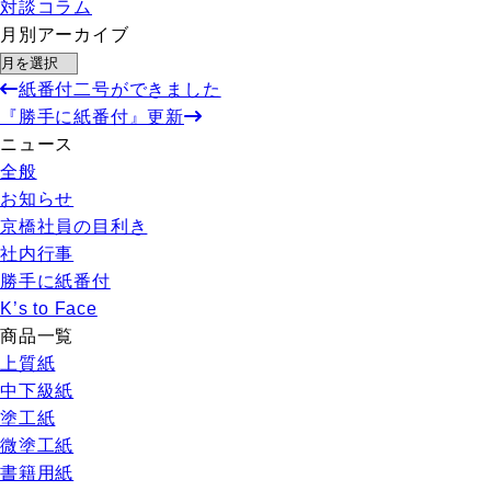
対談コラム
月別アーカイブ
紙番付二号ができました
『勝手に紙番付』更新
ニュース
全般
お知らせ
京橋社員の目利き
社内行事
勝手に紙番付
K’s to Face
商品一覧
上質紙
中下級紙
塗工紙
微塗工紙
書籍用紙