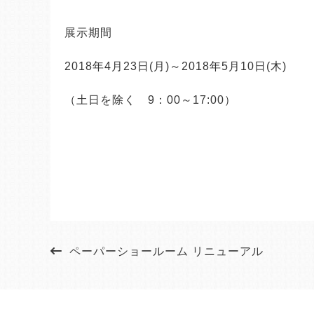
展示期間
2018
年
4
月
23
日
(
月
)
～
2018
年
5
月
10
日
(
木
)
（土日を除く　9：00～17:00）
ペーパーショールーム リニューアル