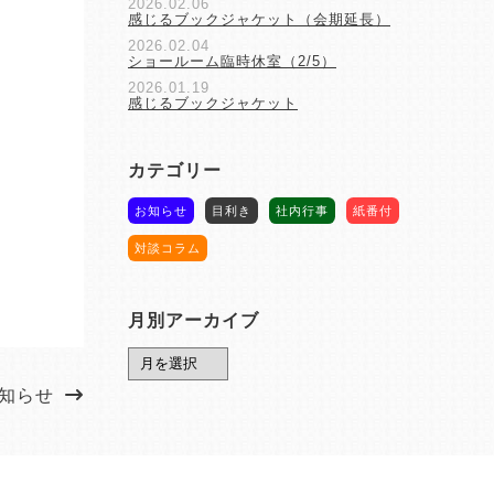
2026.02.06
感じるブックジャケット（会期延長）
2026.02.04
ショールーム臨時休室（2/5）
2026.01.19
感じるブックジャケット
カテゴリー
お知らせ
目利き
社内行事
紙番付
対談コラム
月別アーカイブ
知らせ