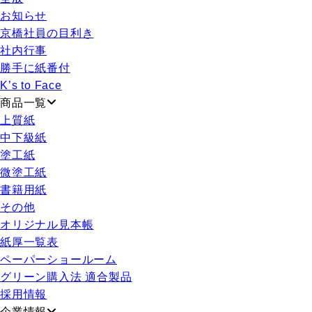
お知らせ
京橋社員の目利き
社内行事
勝手に紙番付
K’s to Face
商品一覧
上質紙
中下級紙
塗工紙
微塗工紙
書籍用紙
その他
オリジナル見本帳
紙厚一覧表
ペーパーショールーム
グリーン購入法 適合製品
採用情報
企業情報