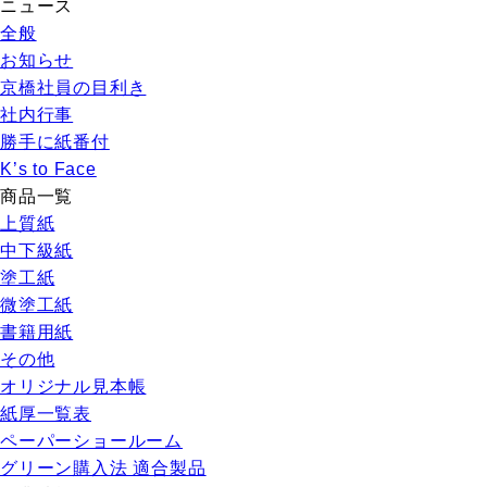
ニュース
全般
お知らせ
京橋社員の目利き
社内行事
勝手に紙番付
K’s to Face
商品一覧
上質紙
中下級紙
塗工紙
微塗工紙
書籍用紙
その他
オリジナル見本帳
紙厚一覧表
ペーパーショールーム
グリーン購入法 適合製品