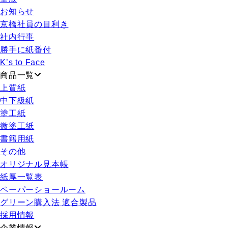
お知らせ
京橋社員の目利き
社内行事
勝手に紙番付
K’s to Face
商品一覧
上質紙
中下級紙
塗工紙
微塗工紙
書籍用紙
その他
オリジナル見本帳
紙厚一覧表
ペーパーショールーム
グリーン購入法 適合製品
採用情報
企業情報