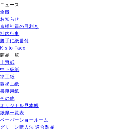
ニュース
全般
お知らせ
京橋社員の目利き
社内行事
勝手に紙番付
K’s to Face
商品一覧
上質紙
中下級紙
塗工紙
微塗工紙
書籍用紙
その他
オリジナル見本帳
紙厚一覧表
ペーパーショールーム
グリーン購入法 適合製品