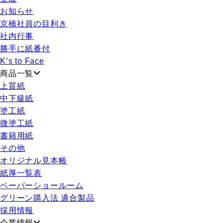
お知らせ
京橋社員の目利き
社内行事
勝手に紙番付
K’s to Face
商品一覧
上質紙
中下級紙
塗工紙
微塗工紙
書籍用紙
その他
オリジナル見本帳
紙厚一覧表
ペーパーショールーム
グリーン購入法 適合製品
採用情報
企業情報