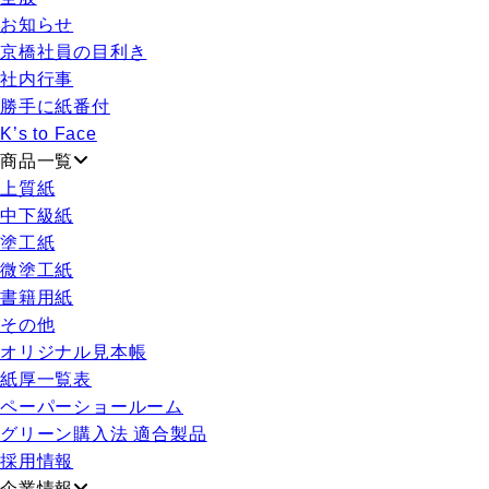
お知らせ
京橋社員の目利き
社内行事
勝手に紙番付
K’s to Face
商品一覧
上質紙
中下級紙
塗工紙
微塗工紙
書籍用紙
その他
オリジナル見本帳
紙厚一覧表
ペーパーショールーム
グリーン購入法 適合製品
採用情報
企業情報