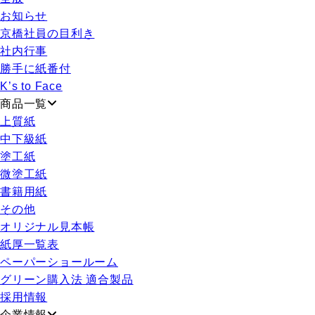
お知らせ
京橋社員の目利き
社内行事
勝手に紙番付
K’s to Face
商品一覧
上質紙
中下級紙
塗工紙
微塗工紙
書籍用紙
その他
オリジナル見本帳
紙厚一覧表
ペーパーショールーム
グリーン購入法 適合製品
採用情報
企業情報