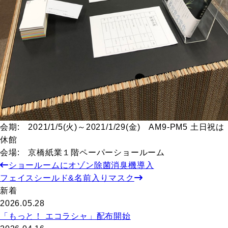
会期
:
2021/1/5(
火
)
～
2021/1/29(
金
)
AM9-PM5
土日祝は
休館
会場
:
京橋紙業１階ペーパーショールーム
ショールームにオゾン除菌消臭機導入
フェイスシールド&名前入りマスク
新着
2026.05.28
「もっと！ エコラシャ」配布開始