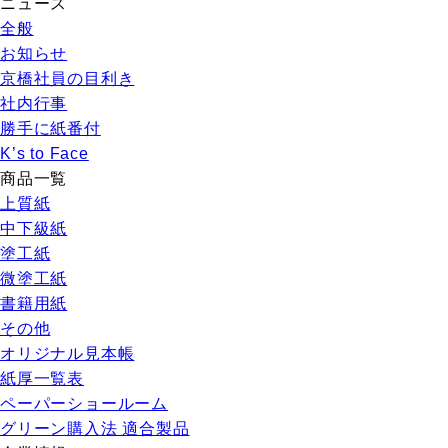
ニュース
全般
お知らせ
京橋社員の目利き
社内行事
勝手に紙番付
K’s to Face
商品一覧
上質紙
中下級紙
塗工紙
微塗工紙
書籍用紙
その他
オリジナル見本帳
紙厚一覧表
ペーパーショールーム
グリーン購入法 適合製品