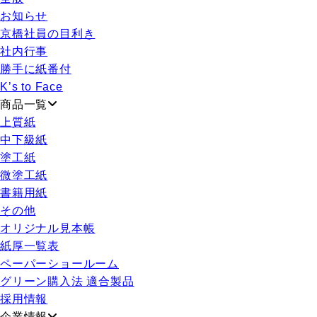
お知らせ
京橋社員の目利き
社内行事
勝手に紙番付
K’s to Face
商品一覧
上質紙
中下級紙
塗工紙
微塗工紙
書籍用紙
その他
オリジナル見本帳
紙厚一覧表
ペーパーショールーム
グリーン購入法 適合製品
採用情報
企業情報