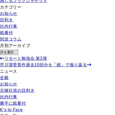
感じるブックジャケット
カテゴリー
お知らせ
目利き
社内行事
紙番付
対談コラム
月別アーカイブ
リモート勉強会 第2弾
芥川賞受賞作過去10回分を「紙」で振り返る
ニュース
全般
お知らせ
京橋社員の目利き
社内行事
勝手に紙番付
K’s to Face