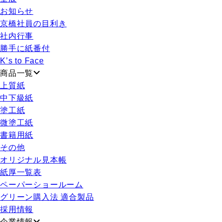
お知らせ
京橋社員の目利き
社内行事
勝手に紙番付
K’s to Face
商品一覧
上質紙
中下級紙
塗工紙
微塗工紙
書籍用紙
その他
オリジナル見本帳
紙厚一覧表
ペーパーショールーム
グリーン購入法 適合製品
採用情報
企業情報