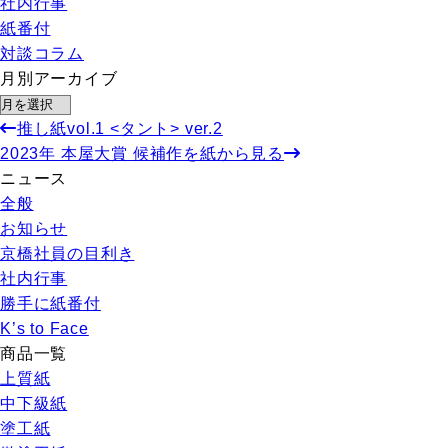
社内行事
紙番付
対談コラム
月別アーカイブ
推し紙vol.1 <タント> ver.2
2023年 本屋大賞 候補作を紙から見る
ニュース
全般
お知らせ
京橋社員の目利き
社内行事
勝手に紙番付
K’s to Face
商品一覧
上質紙
中下級紙
塗工紙