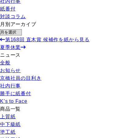
社内行事
紙番付
対談コラム
月別アーカイブ
第168回 直木賞 候補作を紙から見る
夏季休業
ニュース
全般
お知らせ
京橋社員の目利き
社内行事
勝手に紙番付
K’s to Face
商品一覧
上質紙
中下級紙
塗工紙