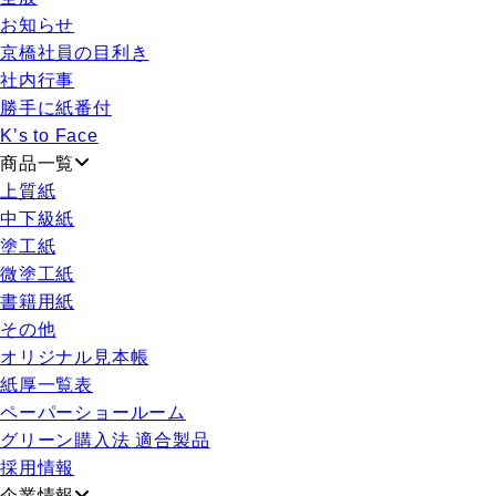
お知らせ
京橋社員の目利き
社内行事
勝手に紙番付
K’s to Face
商品一覧
上質紙
中下級紙
塗工紙
微塗工紙
書籍用紙
その他
オリジナル見本帳
紙厚一覧表
ペーパーショールーム
グリーン購入法 適合製品
採用情報
企業情報