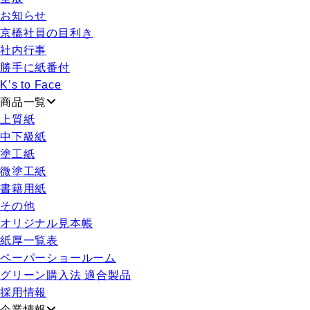
お知らせ
京橋社員の目利き
社内行事
勝手に紙番付
K’s to Face
商品一覧
上質紙
中下級紙
塗工紙
微塗工紙
書籍用紙
その他
オリジナル見本帳
紙厚一覧表
ペーパーショールーム
グリーン購入法 適合製品
採用情報
企業情報