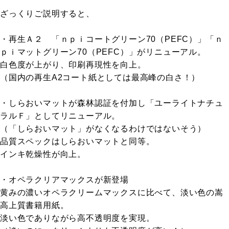
ざっくりご説明すると、
・再生Ａ２ 「ｎｐｉコートグリーン70（PEFC）」「ｎ
ｐｉマットグリーン70（PEFC）」がリニューアル。
白色度が上がり、印刷再現性を向上。
（国内の再生A2コート紙としては最高峰の白さ！）
・しらおいマットが森林認証を付加し「ユーライトナチュ
ラルＦ」としてリニューアル。
（「しらおいマット」がなくなるわけではないそう）
品質スペックはしらおいマットと同等。
インキ乾燥性が向上。
・オペラクリアマックスが新登場
黄みの濃いオペラクリームマックスに比べて、淡い色の嵩
高上質書籍用紙。
淡い色でありながら高不透明度を実現。