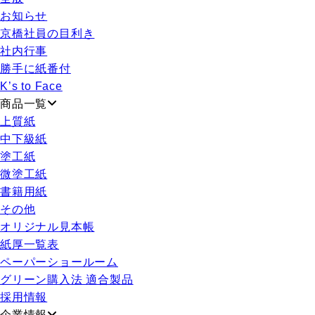
お知らせ
京橋社員の目利き
社内行事
勝手に紙番付
K’s to Face
商品一覧
上質紙
中下級紙
塗工紙
微塗工紙
書籍用紙
その他
オリジナル見本帳
紙厚一覧表
ペーパーショールーム
グリーン購入法 適合製品
採用情報
企業情報