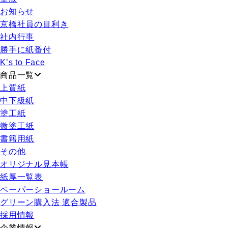
お知らせ
京橋社員の目利き
社内行事
勝手に紙番付
K’s to Face
商品一覧
上質紙
中下級紙
塗工紙
微塗工紙
書籍用紙
その他
オリジナル見本帳
紙厚一覧表
ペーパーショールーム
グリーン購入法 適合製品
採用情報
企業情報