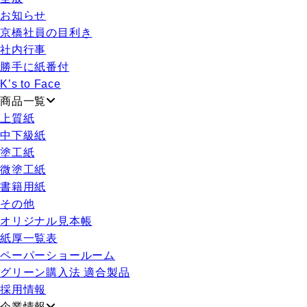
お知らせ
京橋社員の目利き
社内行事
勝手に紙番付
K’s to Face
商品一覧
上質紙
中下級紙
塗工紙
微塗工紙
書籍用紙
その他
オリジナル見本帳
紙厚一覧表
ペーパーショールーム
グリーン購入法 適合製品
採用情報
企業情報