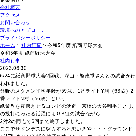
会社概要
アクセス
お問い合わせ
環境へのアプローチ
プライバシーポリシー
ホーム
>
社内行事
>
令和5年度 紙商野球大会
令和5年度 紙商野球大会
社内行事
2023.06.30
6/24に紙商野球大会2回戦、深山・隆政堂さんとの試合が行
われました。
外野のスタメン平均年齢が59歳。1番ライトY利（63歳）2
番レフトN村（56歳）という
紙業界を震撼させるコンビの活躍。京橋の大谷翔平ことI貝
の投打にわたる活躍によりB組の試合ながら
2対2の同点で6回まで終了しました。
ここでサドンデスに突入すると思いきや・・・グラウンド